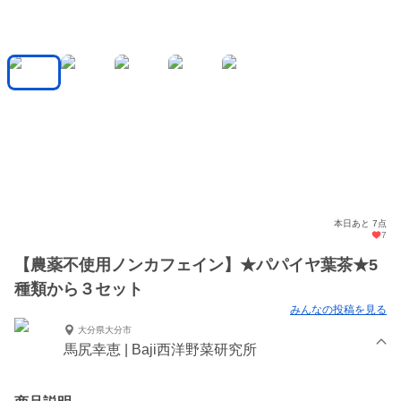
本日あと 7点
7
【農薬不使用ノンカフェイン】★パパイヤ葉茶★5
種類から３セット
みんなの投稿を見る
大分県大分市
馬尻幸恵 | Baji西洋野菜研究所