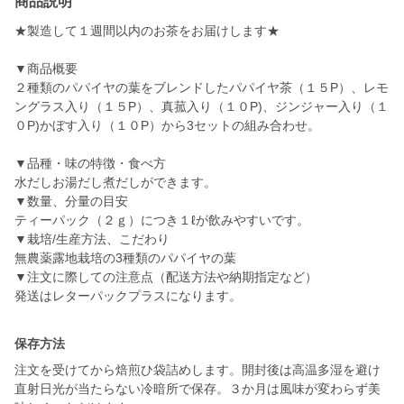
商品説明
★製造して１週間以内のお茶をお届けします★
▼商品概要
２種類のパパイヤの葉をブレンドしたパパイヤ茶（１５P）、レモ
ングラス入り（１５P）、真菰入り（１０P)、ジンジャー入り（１
０P)かぼす入り（１０P）から3セットの組み合わせ。
▼品種・味の特徴・食べ方
水だしお湯だし煮だしができます。
▼数量、分量の目安
ティーパック（２ｇ）につき１ℓが飲みやすいです。
▼栽培/生産方法、こだわり
無農薬露地栽培の3種類のパパイヤの葉
▼注文に際しての注意点（配送方法や納期指定など）
発送はレターパックプラスになります。
保存方法
注文を受けてから焙煎ひ袋詰めします。開封後は高温多湿を避け
直射日光が当たらない冷暗所で保存。３か月は風味が変わらず美