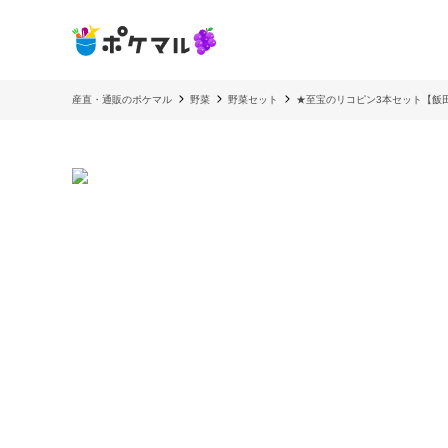
産直・通販のポケマル
野菜
野菜セット
★至宝のリコピン3本セット【飯