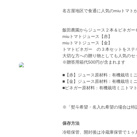
名古屋地区で食通に人気のmiuトマト
飯田農園からジュース２本＆ビネガー
miuトマトジュース【赤】
miuトマトジュース【金】
トマトビネガー の３本セットをステ
大切な方への贈り物としても人気のセ
※贈答用箱代500円が含まれます
■【赤】ジュース原材料：有機栽培ミ
■【金】ジュース原材料：有機栽培ミ
■ビネガー原材料：有機栽培ミニトマ
※「熨斗希望・名入れ希望の場合は特
保存方法
冷暗保管、開封後は冷蔵庫保管で１ヶ