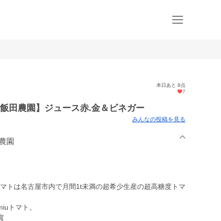
本日あと 8点
7
飯田農園】ジュース赤.金＆ビネガー
みんなの投稿を見る
田農園
uトマトは名古屋市内で月間1t未満の超希少生産の超高糖度トマ
iuトマト。
賞