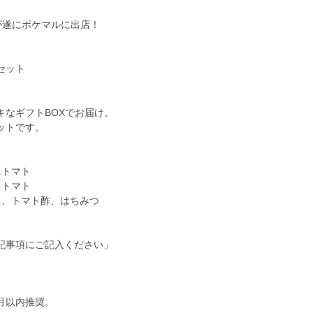
が遂にポケマルに出店！
セット
キなギフトBOXでお届け。
ットです。
ニトマト
ニトマト
ト、トマト酢、はちみつ
記事項にご記入ください」
月以内推奨。