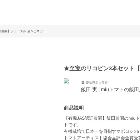
田農園】ジュース赤.金＆ビネガー
★至宝のリコピン3本セット【
愛知県名古屋市
飯田 実 | miuトマトの飯
商品説明
【有機JAS認証農園】飯田農園のmi
トです。
有機栽培で日本一を目指すマボロシのm
トマトアーティスト協会品評会金賞受