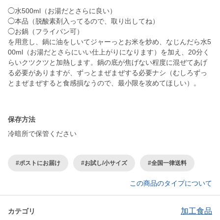
◯水500ml（お湯だとさらに良い）
◯本品（脱酸素剤入ってるので、取り出してね）
◯お鍋（フライパン可）
を用意し、鍋に油をしいてジャーっとお米を炒め、なじんだら水5
00ml（お湯だとさらにいい仕上がりになります）を加え、20分く
らいクツクツと加熱します。鍋の底が焦げない程度に混ぜてあげ
る必要がありますが、ずっとまぜまぜする必要ナシ（むしろずっ
とまぜまぜすると食感損なうので、最小限を攻めてほしい）。
保存方法
冷暗所で保管ください
#ポストにお届け
#お試し/小サイズ
#全国一律送料
この商品のタイプについて
加工食品
カテゴリ