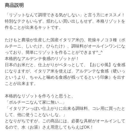
商品説明
「リゾットなんて調理できる気がしない」と言う方にオススメ！
特別なテクもいらず、煩わしい買い出しもせず、本格リゾットを
作ることが出来るキットです。
たけもと農場が生産した国産イタリア米(!)、乾燥キノコ３種（ポ
ルチーニ、しいたけ、ひらたけ）、調味料がオールインワンにな
っており、簡単にリゾットを作ることができます^_^
本格的なアルデンテ食感のリゾットが！
日本のお米だと、仕上がりがベタっとして、【おじや風】な食感
になりますが、イタリア米を使えば、アルデンテな食感（硬いっ
というより、ちゃんと噛める食感が残ってるという印象）を出す
ことが出来ます。
本格的なリゾットを作ろうと思うと、
「ポルチーニなんて家に無い...」
「イタリアンっぽい仕上がりに出来る調味料、コレ用に買ったと
して、他に使うことないしな。」
となりがちですが、この商品には、必要な具材がオールインして
るので、水（お湯）さえ用意してもらえばOK！