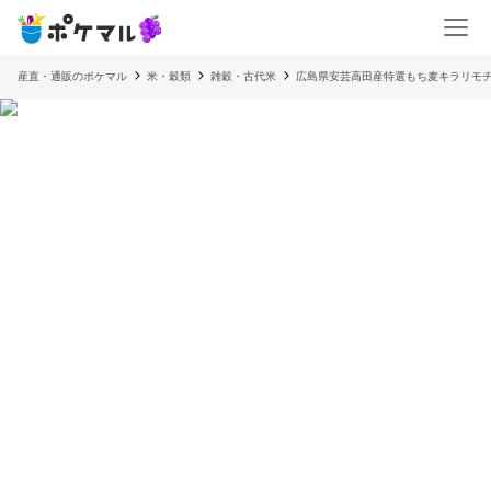
産直・通販のポケマル
米・穀類
雑穀・古代米
広島県安芸高田産特選もち麦キラリモ