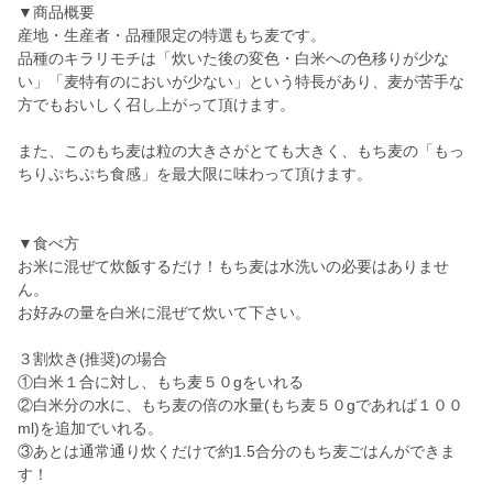
▼商品概要
産地・生産者・品種限定の特選もち麦です。
品種のキラリモチは「炊いた後の変色・白米への色移りが少な
い」「麦特有のにおいが少ない」という特長があり、麦が苦手な
方でもおいしく召し上がって頂けます。
また、このもち麦は粒の大きさがとても大きく、もち麦の「もっ
ちりぷちぷち食感」を最大限に味わって頂けます。
▼食べ方
お米に混ぜて炊飯するだけ！もち麦は水洗いの必要はありませ
ん。
お好みの量を白米に混ぜて炊いて下さい。
３割炊き(推奨)の場合
①白米１合に対し、もち麦５０gをいれる
②白米分の水に、もち麦の倍の水量(もち麦５０gであれば１００
ml)を追加でいれる。
③あとは通常通り炊くだけで約1.5合分のもち麦ごはんができま
す！