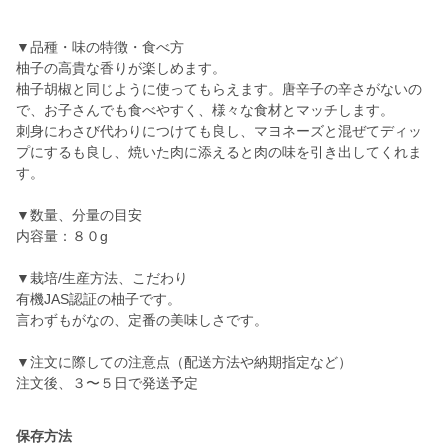
▼品種・味の特徴・食べ方
柚子の高貴な香りが楽しめます。
柚子胡椒と同じように使ってもらえます。唐辛子の辛さがないの
で、お子さんでも食べやすく、様々な食材とマッチします。
刺身にわさび代わりにつけても良し、マヨネーズと混ぜてディッ
プにするも良し、焼いた肉に添えると肉の味を引き出してくれま
す。
▼数量、分量の目安
内容量：８０g
▼栽培/生産方法、こだわり
有機JAS認証の柚子です。
言わずもがなの、定番の美味しさです。
▼注文に際しての注意点（配送方法や納期指定など）
注文後、３〜５日で発送予定
保存方法