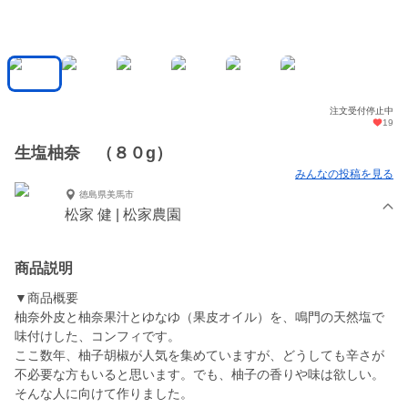
注文受付停止中
19
生塩柚奈 （８０g）
みんなの投稿を見る
徳島県美馬市
松家 健 | 松家農園
商品説明
▼商品概要
柚奈外皮と柚奈果汁とゆなゆ（果皮オイル）を、鳴門の天然塩で
味付けした、コンフィです。
ここ数年、柚子胡椒が人気を集めていますが、どうしても辛さが
不必要な方もいると思います。でも、柚子の香りや味は欲しい。
そんな人に向けて作りました。