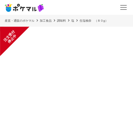
産直・通販のポケマル
加工食品
調味料
塩
生塩柚奈 （８０g）
注
文
受
付
停
止
中