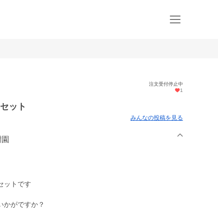
注文受付停止中
1
㌔セット
みんなの投稿を見る
樹園
セットです