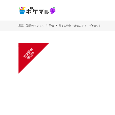
産直・通販のポケマル
果物
吊るし柿作りませんか？ 4㌔セット
注
文
受
付
停
止
中