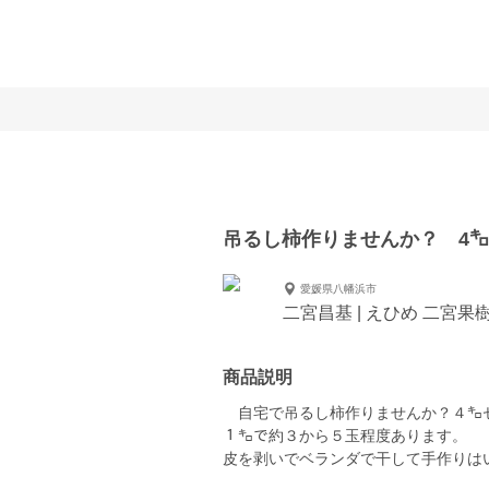
吊るし柿作りませんか？ 4
愛媛県八幡浜市
二宮昌基 | えひめ 二宮果
商品説明
自宅で吊るし柿作りませんか？４㌔
１㌔で約３から５玉程度あります。