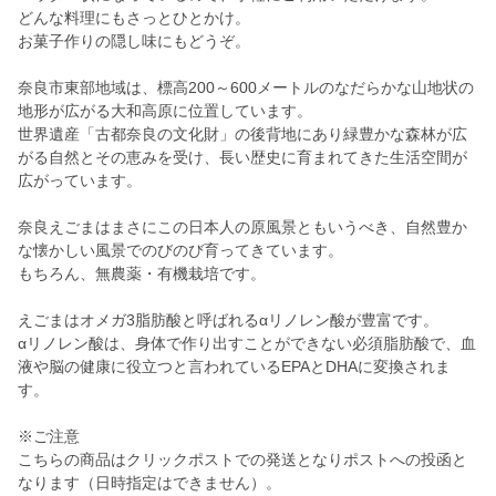
どんな料理にもさっとひとかけ。
お菓子作りの隠し味にもどうぞ。
奈良市東部地域は、標高200～600メートルのなだらかな山地状の
地形が広がる大和高原に位置しています。
世界遺産「古都奈良の文化財」の後背地にあり緑豊かな森林が広
がる自然とその恵みを受け、長い歴史に育まれてきた生活空間が
広がっています。
奈良えごまはまさにこの日本人の原風景ともいうべき、自然豊か
な懐かしい風景でのびのび育ってきています。
もちろん、無農薬・有機栽培です。
えごまはオメガ3脂肪酸と呼ばれるαリノレン酸が豊富です。
αリノレン酸は、身体で作り出すことができない必須脂肪酸で、血
液や脳の健康に役立つと言われているEPAとDHAに変換されま
す。
※ご注意
こちらの商品はクリックポストでの発送となりポストへの投函と
なります（日時指定はできません）。