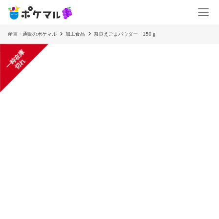
産直・通販のポケマル
加工食品
奈良えごまパウダー 150ｇ
一
在
庫
切
時
れ