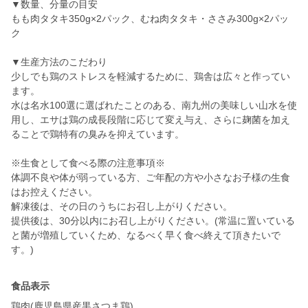
▼数量、分量の目安
もも肉タタキ350g×2パック、むね肉タタキ・ささみ300g×2パッ
ク
▼生産方法のこだわり
少しでも鶏のストレスを軽減するために、鶏舎は広々と作ってい
ます。
水は名水100選に選ばれたことのある、南九州の美味しい山水を使
用し、エサは鶏の成長段階に応じて変え与え、さらに麹菌を加え
ることで鶏特有の臭みを抑えています。
※生食として食べる際の注意事項※
体調不良や体が弱っている方、ご年配の方や小さなお子様の生食
はお控えください。
解凍後は、その日のうちにお召し上がりください。
提供後は、30分以内にお召し上がりください。(常温に置いている
と菌が増殖していくため、なるべく早く食べ終えて頂きたいで
す。)
食品表示
鶏肉(鹿児島県産黒さつま鶏)