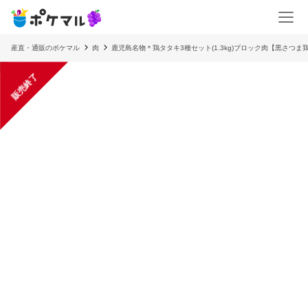
産直・通販のポケマル
肉
鹿児島名物＊鶏タタキ3種セット(1.3kg)ブロック肉【黒さつま
販売終了