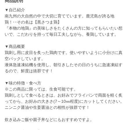
商品説明
▼自己紹介
南九州の大自然の中で大切に育てています。鹿児島が誇る地
鶏！･･その名は【黒さつま鶏】
『本物の地鶏』の美味しさをたくさんの方に知ってもらいたい想
いで、こだわりを持って毎日工夫しながら、養鶏しています。
▼商品概要
鶏刺し用に皮目を炙った鶏肉です。使いやすいように小分けに真
空パックしています。
液体急速凍結機を使用し、朝引きしたその日のうちに急速凍結す
るので、鮮度は抜群です！
▼味の特徴・食べ方
※この商品に限っては、生食可能です。
鶏刺しとして食べるときは、お好みでフライパンで両面を軽く炙
ってから、お好みの大きさ(7～10㎜程度)にカットしてください。
ニンニク醤油や生姜醤油との相性が抜群です！
炊き込みご飯や親子丼などにもおすすめですよ。