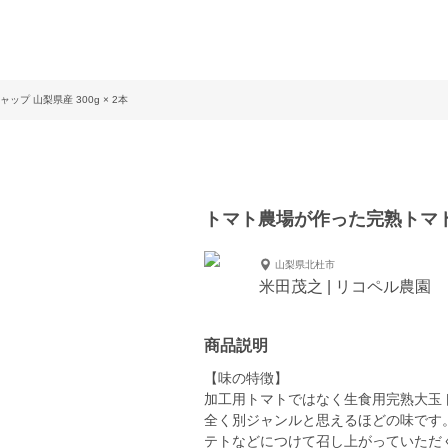
 山梨県産 300g × 2本
トマト農場が作った完熟トマトの
山梨県北杜市
米田茂之 | リコペル農園
商品説明
【味の特徴】
加工用トマトではなく生食用完熟大玉
全く別ジャンルと思えるほどの味です
テトなどにつけて召し上がっていただ