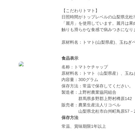
【こだわりトマト】
日照時間がトップレベルの山梨県北杜
「麗月」を使用しています。麗月は果
触りも滑らかな食感で病みつきになり
原材料名：トマト(山梨県産)、玉ね
食品表示
名称：トマトケチャップ
原材料名：トマト（山梨県産）、玉ね
内容量：300グラム
保存方法：常温で保存してください。
製造者：上野村農業協同組合
群馬県多野郡上野村樽原142
販売者：農業生産法人リコペル
山梨県北杜市白州町鳥原57－
保存方法
常温、賞味期限1年以上