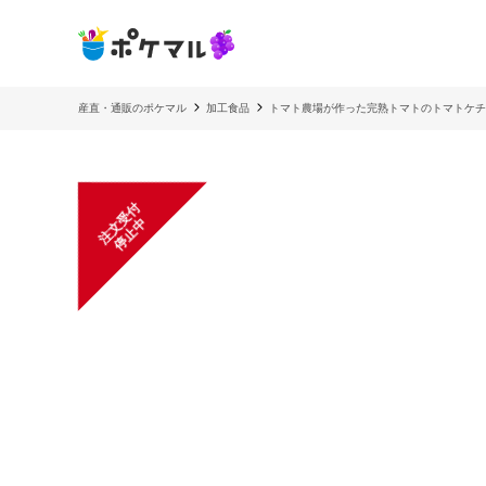
産直・通販のポケマル
加工食品
トマト農場が作った完熟トマトのトマトケチャップ
注
文
受
付
停
止
中