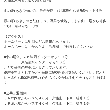
久能山東照宮の近く(徒歩圏内)
山の畑(あきひめのみ、景色が良い) 駐車場から徒歩5分・上り坂
原の畑(あきひめと紅ほっぺ、野菜も栽培してます)駐車場から徒歩
10分・緩やかな上り坂
【アクセス】
ホームページに地図などの情報があります。
ホームページは「かねとよ川島農園」で検索してください。
■車の場合、東名静岡インターから２０分
東名清水インターから３０分
かどや苺園の駐車場と契約しております。
※駐車料金としてかどや苺園に500円をお支払いください。代わり
に当園から500円相当のイチゴパックか鉢植えイチゴを差し上げま
す。
■公共交通機関
ＪＲ静岡駅からバスで４０分 久能山下下車 徒歩１分
ＪＲ清水駅からバスで４０分 久能山下下車 徒歩１分