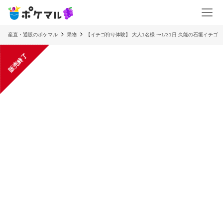
産直・通販のポケマル
果物
【イチゴ狩り体験】 大人1名様 〜1/31日 久能の石垣イチゴ
販売終了