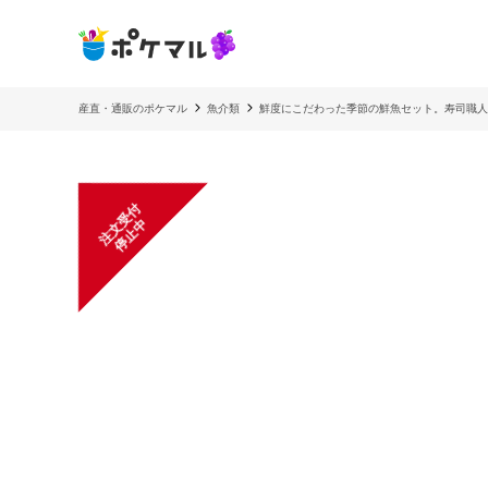
産直・通販のポケマル
魚介類
鮮度にこだわった季節の鮮魚セット。寿司職人
注
文
受
付
停
止
中