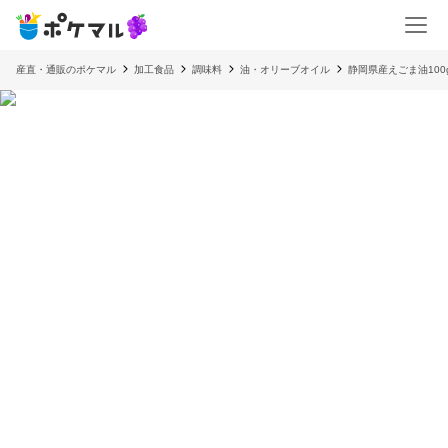
産直・通販のポケマル
加工食品
調味料
油・オリーブオイル
静岡県産えごま油100g