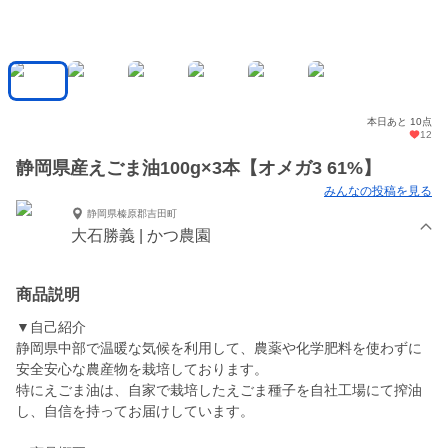
本日あと 10点
12
静岡県産えごま油100g×3本【オメガ3 61%】
みんなの投稿を見る
静岡県榛原郡吉田町
大石勝義 | かつ農園
商品説明
▼自己紹介
静岡県中部で温暖な気候を利用して、農薬や化学肥料を使わずに
安全安心な農産物を栽培しております。
特にえごま油は、自家で栽培したえごま種子を自社工場にて搾油
し、自信を持ってお届けしています。