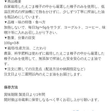
▼商品概要
自家栽培したえごま種子の中から厳選した種子のみを使用し、低
温圧搾式の搾油機にて熱をかけずに、少しずつ丁寧に搾油した油
を瓶詰めにしています。
▼品種・味の特徴・食べ方
加熱しないで、毎日3g〜5gをサラダ、ヨーグルト、コーヒー、味
噌汁等に入れお召し上がり下さい。
▼数量、分量の目安
100g×3本
▼栽培/生産方法、こだわり
農薬、科学肥料は使わずに栽培したえごま種子の中から厳選した
種子のみを使用して、無添加で搾油した安全安心のえごま油で
す。
▼注文に際しての注意点（配送方法や納期指定など）
注文日より二週間以内のえごま油をお届けします。
保存方法
賞味期限:製造日より1年間
開封後は冷蔵庫に保管しなるべく早くお召し上がり願います。