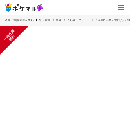
産直・通販のポケマル
米・穀類
白米
ミルキークイーン
☆令和4年産☆甘味たっぷり！
一
在
庫
切
時
れ