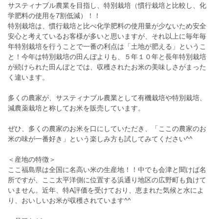
サスティナブル農業を目指し、特別栽培（慣行栽培と比較し、化
学肥料の使用を7割低減）！！
特別栽培は、慣行栽培と比べ化学肥料の使用量が少ないため安全
安心と考えているお客様が多いと思いますが、それ以上に毎年毎
年特別栽培を行うことで一番の利点は「土地が肥える」というこ
と！今年は特別栽培の田んぼよりも、５年１０年と長年特別栽培
が続けられた田んぼとでは、収穫されたお米の美味しさがまった
く違います。
多くの農家が、サスティナブル農業として有機栽培や特別栽培、
減農薬栽培と称してお米を販売しています。
ぜひ、多くの農家のお米を口にしていただき、「ここの農家のお
米の味が一番好き」という楽しみ方も試してみてください^^
＜産地の特徴＞
ここ福島県は全国に名高い米の生産地！！中でも会津と聞けば名
所ですが、ここ太平洋側に位置する浜通り地区の広野町も負けて
いません。近年、特A評価を受けており、恵まれた気候と水によ
り、おいしいお米が収穫されています^^