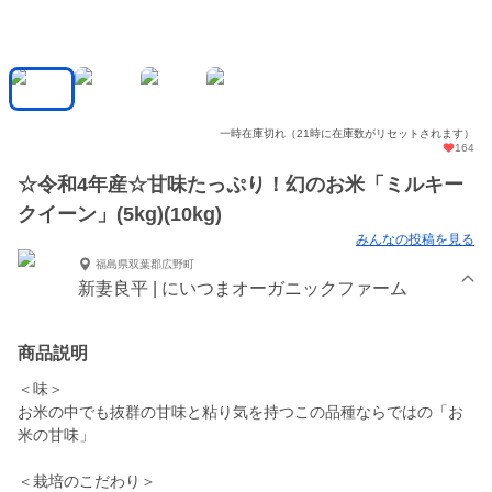
一時在庫切れ（21時に在庫数がリセットされます）
164
☆令和4年産☆甘味たっぷり！幻のお米「ミルキー
クイーン」(5kg)(10kg)
みんなの投稿を見る
福島県双葉郡広野町
新妻良平 | にいつまオーガニックファーム
商品説明
＜味＞
お米の中でも抜群の甘味と粘り気を持つこの品種ならではの「お
米の甘味」
＜栽培のこだわり＞