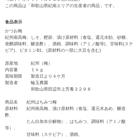
食品表示
かつお梅
紀州南高梅、しそ、鰹節、漬け原材料（食塩、還元水飴、砂糖、
発酵調味料、醸造酢）、酒精、調味料（アミノ酸等)、甘味料(ステ
ビア)、ビタミンB1、(原材料の一部に大豆を含む)
原産地 紀州（梅）
内容量 １ｋｇ
賞味期限 製造日より４ケ月
製造者 輪玉農園
和歌山県田辺市上芳養３２９８
商品名 紀州はちみつ梅
原材料 紀州南高梅、漬け原材料（食塩、還元水あめ、醸造
酢、
たん白加水分解物）、はちみつ、調味料（アミノ酸
等）、
甘味料（ステビア）、酒精、