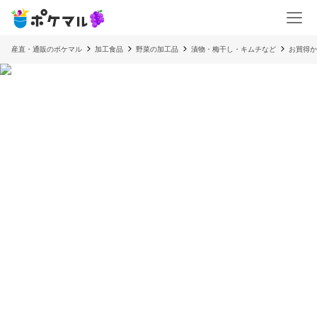
産直・通販のポケマル
加工食品
野菜の加工品
漬物・梅干し・キムチなど
お買得か