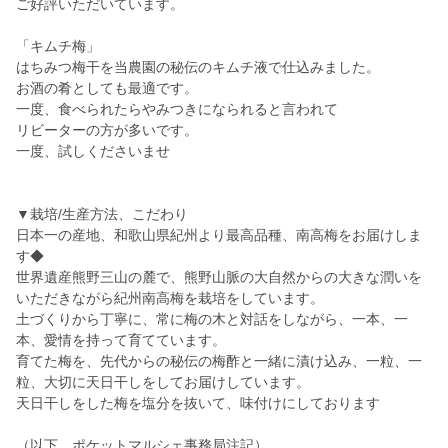
ご好評いただいています。
「キムチ梅」
はちみつ梅干を当農園の秘伝のキムチ液で仕込みました。
お酒の肴としても最適です。
一度、食べられたらやみつきになられると言われて
リビーターの方が多いです。
一度、試しくださいませ
▼栽培/生産方法、こだわり
日本一の産地、和歌山県紀州より最高品種、南高梅をお届けしま
す◆
世界遺産熊野三山の麓で、熊野山脈の大自然からの大きな潤いを
いただきながら紀州南高梅を栽培をしています。
土づくりから丁寧に、常に梅の木と対話をしながら、一本、一
本、愛情を持って育てています。
育てた梅を、先代からの秘伝の梅酢と一緒に漬け込み、一粒、一
粒、大切に天日干しをしてお届けしています。
天日干しをした梅を塩分を抜いて、味付けにしております
（以下、ポケットマルシェ事務局注記）