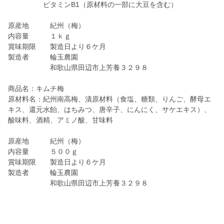
ビタミンB1（原材料の一部に大豆を含む）
原産地 紀州（梅）
内容量 １ｋｇ
賞味期限 製造日より６ケ月
製造者 輪玉農園
和歌山県田辺市上芳養３２９８
商品名：キムチ梅
原材料名：紀州南高梅、漬原材料（食塩、糖類、りんご、酵母エ
キス、還元水飴、はちみつ、唐辛子、にんにく、サケエキス）、
酸味料、酒精、アミノ酸、甘味料
原産地 紀州（梅）
内容量 ５００ｇ
賞味期限 製造日より６ケ月
製造者 輪玉農園
和歌山県田辺市上芳養３２９８