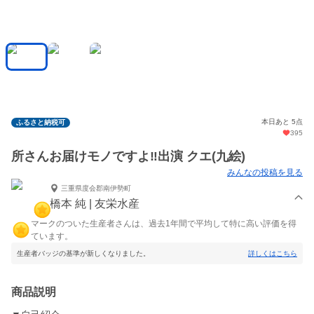
本日あと 5点
ふるさと納税可
395
所さんお届けモノですよ‼️出演 クエ(九絵)
みんなの投稿を見る
三重県度会郡南伊勢町
橋本 純 | 友栄水産
マークのついた生産者さんは、過去1年間で平均して特に高い評価を得
ています。
生産者バッジの基準が新しくなりました。
詳しくはこちら
商品説明