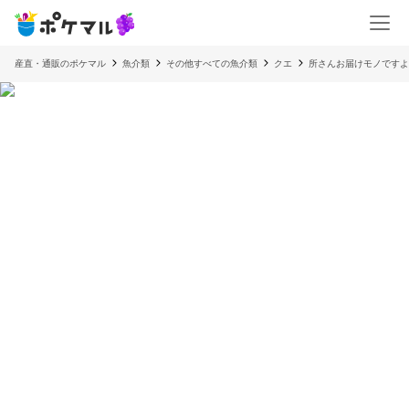
産直・通販のポケマル
魚介類
その他すべての魚介類
クエ
所さんお届けモノですよ‼️