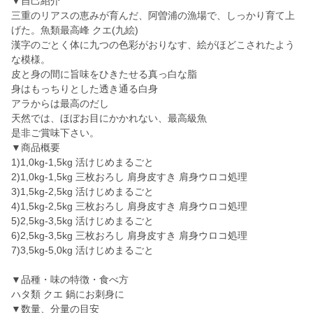
▼自己紹介
三重のリアスの恵みが育んだ、阿曽浦の漁場で、しっかり育て上
げた。魚類最高峰 クエ(九絵)
漢字のごとく体に九つの色彩がおりなす、絵がほどこされたよう
な模様。
皮と身の間に旨味をひきたせる真っ白な脂
身はもっちりとした透き通る白身
アラからは最高のだし
天然では、ほぼお目にかかれない、最高級魚
是非ご賞味下さい。
▼商品概要
1)1,0kg-1,5kg 活けじめまるごと
2)1,0kg-1,5kg 三枚おろし 肩身皮すき 肩身ウロコ処理
3)1,5kg-2,5kg 活けじめまるごと
4)1,5kg-2,5kg 三枚おろし 肩身皮すき 肩身ウロコ処理
5)2,5kg-3,5kg 活けじめまるごと
6)2,5kg-3,5kg 三枚おろし 肩身皮すき 肩身ウロコ処理
7)3,5kg-5,0kg 活けじめまるごと
▼品種・味の特徴・食べ方
ハタ類 クエ 鍋にお刺身に
▼数量、分量の目安