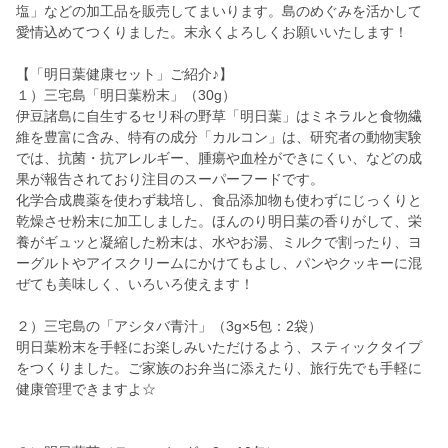
塩」などの加工品を販売してまいります。島のめぐみを活かして
愛情込めてつくりました。末永くよろしくお願いいたします！
【「明日葉健康セット」ご紹介♪】
１）三宅島「明日葉粉末」（30g）
伊豆諸島に自生するセリ科の野草「明日葉」はミネラルと食物繊
維を豊富に含み、特有の成分「カルコン」は、研究者の動物実験
では、抗菌・抗アレルギー、腫瘍や血栓ができにくい、などの成
果が報告されており注目のスーパーフードです。
化学合成農薬を使わず栽培し、食品添加物も使わずにじっくりと
乾燥させ粉末に加工しました。ほんのり明日葉の香りがして、栄
養がギュッと凝縮した粉末は、水やお湯、ミルクで割ったり、ヨ
ーグルトやアイスクリームにかけてもよし、パンやクッキーに混
ぜても美味しく、いろいろ使えます！
２）三宅島の「アシタバ青汁」（3g×5包：2袋）
明日葉粉末を手軽にお楽しみいただけるよう、スティックタイプ
をつくりました。ご家族のお弁当に添えたり、旅行先でも手軽に
健康管理できますよ☆