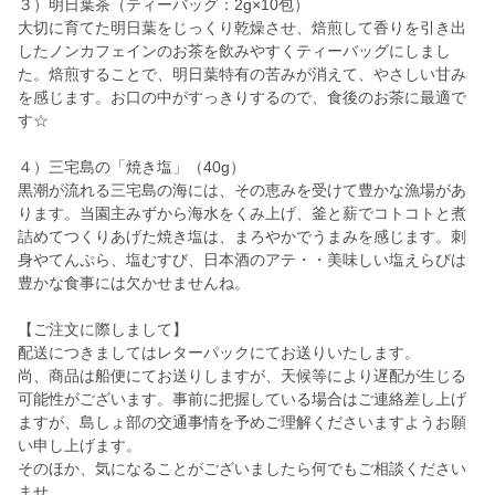
３）明日葉茶（ティーバッグ：2g×10包）
大切に育てた明日葉をじっくり乾燥させ、焙煎して香りを引き出
したノンカフェインのお茶を飲みやすくティーバッグにしまし
た。焙煎することで、明日葉特有の苦みが消えて、やさしい甘み
を感じます。お口の中がすっきりするので、食後のお茶に最適で
す☆
４）三宅島の「焼き塩」（40g）
黒潮が流れる三宅島の海には、その恵みを受けて豊かな漁場があ
ります。当園主みずから海水をくみ上げ、釜と薪でコトコトと煮
詰めてつくりあげた焼き塩は、まろやかでうまみを感じます。刺
身やてんぷら、塩むすび、日本酒のアテ・・美味しい塩えらびは
豊かな食事には欠かせませんね。
【ご注文に際しまして】
配送につきましてはレターパックにてお送りいたします。
尚、商品は船便にてお送りしますが、天候等により遅配が生じる
可能性がございます。事前に把握している場合はご連絡差し上げ
ますが、島しょ部の交通事情を予めご理解くださいますようお願
い申し上げます。
そのほか、気になることがございましたら何でもご相談ください
ませ。