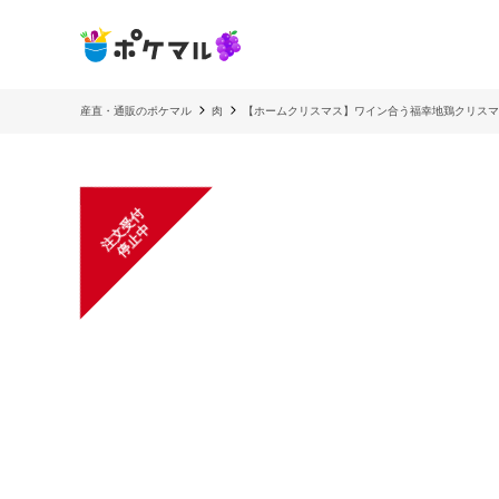
産直・通販のポケマル
肉
【ホームクリスマス】ワイン合う福幸地鶏クリスマ
注
文
受
付
停
止
中