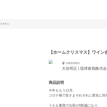
スチキン
【ホームクリスマス】ワイン
沖縄県那覇市
大谷明正 | 琉球食鶏株式
商品説明
今年ももう12月。
コロナ禍で皆さまそれぞれに変化に対
うちも養鶏で出荷が9割減になり、