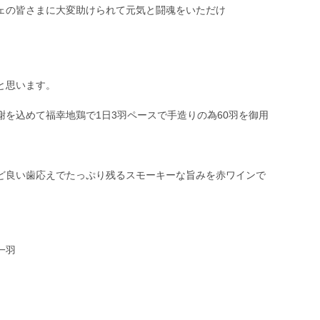
ェの皆さまに大変助けられて元気と闘魂をいただけ
と思います。
を込めて福幸地鶏で1日3羽ペースで手造りの為60羽を御用
ど良い歯応えでたっぷり残るスモーキーな旨みを赤ワインで
一羽