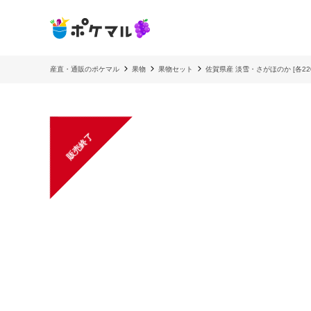
産直・通販のポケマル
果物
果物セット
佐賀県産 淡雪・さがほのか [各22
販売終了