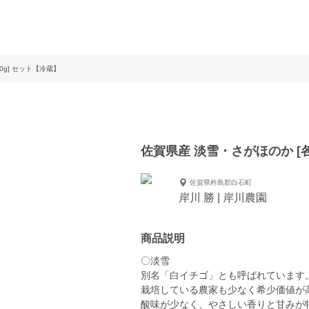
0g] セット【冷蔵】
佐賀県産 淡雪・さがほのか [各
佐賀県杵島郡白石町
岸川 勝 | 岸川農園
商品説明
〇淡雪
別名「白イチゴ」とも呼ばれています
栽培している農家も少なく希少価値が
酸味が少なく、やさしい香りと甘みが