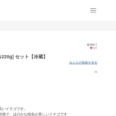
販売終了
137
220g] セット【冷蔵】
みんなの投稿を見る
。
高いイチゴです。
特徴で、ほのかな桜色が美しいイチゴです