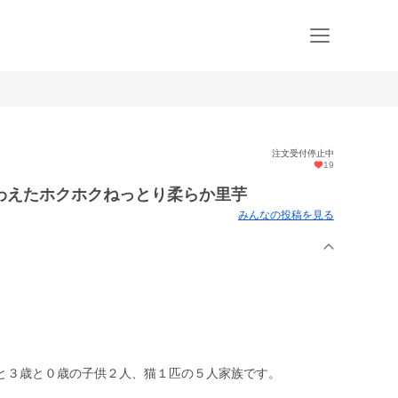
注文受付停止中
19
わえたホクホクねっとり柔らか里芋
みんなの投稿を見る
と３歳と０歳の子供２人、猫１匹の５人家族です。