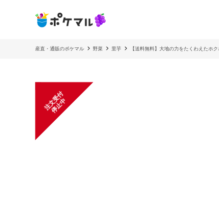
産直・通販のポケマル
野菜
里芋
【送料無料】大地の力をたくわえたホク
注
文
受
付
停
止
中