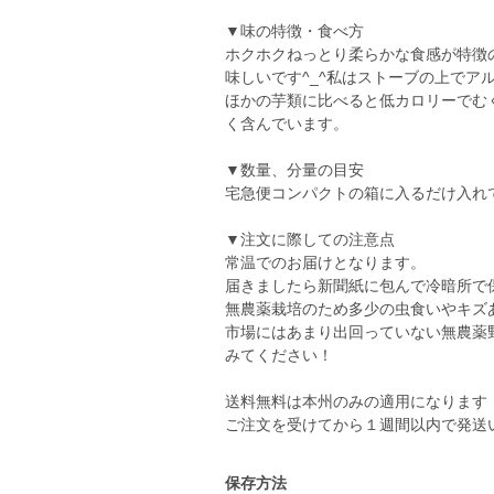
▼味の特徴・食べ方
ホクホクねっとり柔らかな食感が特徴
味しいです^_^私はストーブの上でアル
ほかの芋類に比べると低カロリーでむ
く含んでいます。
▼数量、分量の目安
宅急便コンパクトの箱に入るだけ入れて
▼注文に際しての注意点
常温でのお届けとなります。
届きましたら新聞紙に包んで冷暗所で
無農薬栽培のため多少の虫食いやキズ
市場にはあまり出回っていない無農薬野
みてください！
送料無料は本州のみの適用になります
ご注文を受けてから１週間以内で発送
保存方法