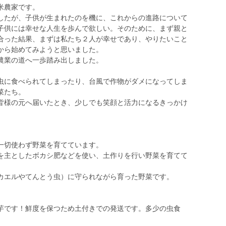
米農家です。
したが、子供が生まれたのを機に、これからの進路について
子供には幸せな人生を歩んで欲しい。そのために、まず親と
合った結果、まずは私たち２人が幸せであり、やりたいこと
から始めてみようと思いました。
農業の道へ一歩踏み出しました。
虫に食べられてしまったり、台風で作物がダメになってしま
菜たち。
皆様の元へ届いたとき、少しでも笑顔と活力になるきっかけ
一切使わず野菜を育てています。
を主としたボカシ肥などを使い、土作りを行い野菜を育てて
カエルやてんとう虫）に守られながら育った野菜です。
芋です！鮮度を保つため土付きでの発送です。多少の虫食