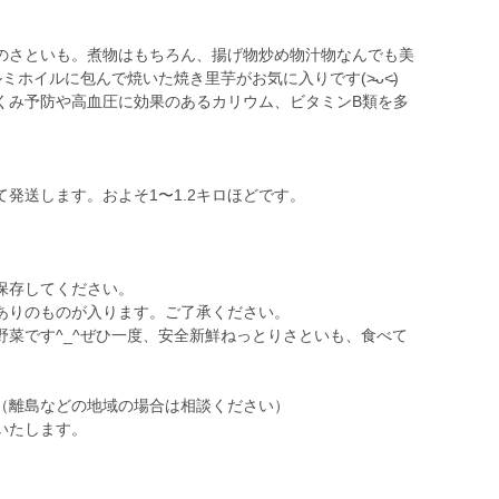
のさといも。煮物はもちろん、揚げ物炒め物汁物なんでも美
ミホイルに包んで焼いた焼き里芋がお気に入りです(˃̵ᴗ˂̵)
くみ予防や高血圧に効果のあるカリウム、ビタミンB類を多
発送します。およそ1〜1.2キロほどです。
保存してください。
ありのものが入ります。ご了承ください。
菜です^_^ぜひ一度、安全新鮮ねっとりさといも、食べて
（離島などの地域の場合は相談ください）
いたします。