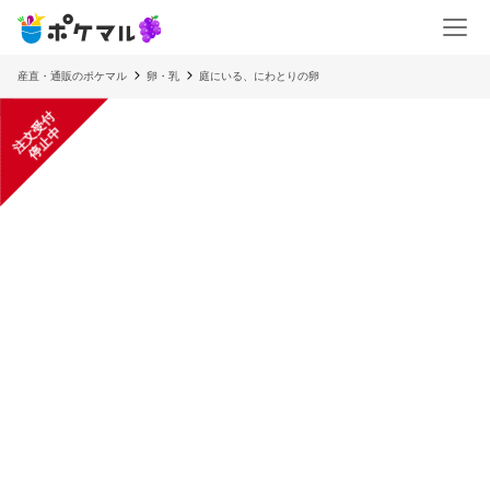
産直・通販のポケマル
卵・乳
庭にいる、にわとりの卵
注
文
受
付
停
止
中