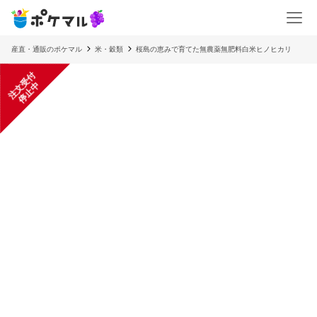
産直・通販のポケマル
米・穀類
桜島の恵みで育てた無農薬無肥料白米ヒノヒカリ
注
文
受
付
停
止
中