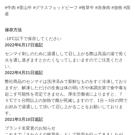
#牛肉 #里山牛 #グラスフェッドビーフ #牧草牛 #赤身肉 #放牧 #国
産
保存方法
-18℃以下で保存してください
2022年6月17日追記
センマイ刺しのために湯通しして召し上がる際は高温の湯で長く
火を通し過ぎますとかたくなってしまいますのでご注意くださ
い。
2022年4月21日追記
弊社商品のセンマイは洗浄済みで新鮮なものをすぐ冷凍しており
ますが、解凍しただけの生食は体の弱い方や体調次第で食中毒を
起こす可能性を否定できません。厚生労働省によりますと、７
５℃で１分間以上の加熱で菌が死滅しますので、1分～3分の間で
お好みで湯通しして頂いて召し上がることをお願いしておりま
す。
2021年3月10日追記
ブランド名変更のお知らせ
これまで『さかうえの牧草牛』として販売を行ってきましたが、