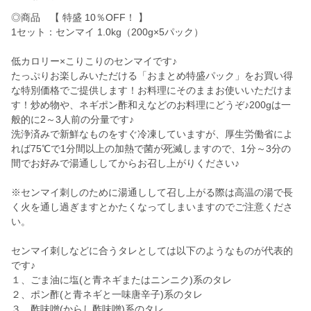
◎商品 【 特盛 10％OFF！ 】
1セット：センマイ 1.0kg（200g×5パック）
低カロリー×こりこりのセンマイです♪
たっぷりお楽しみいただける「おまとめ特盛パック」をお買い得
な特別価格でご提供します！お料理にそのままお使いいただけま
す！炒め物や、ネギポン酢和えなどのお料理にどうぞ♪200gは一
般的に2～3人前の分量です♪
洗浄済みで新鮮なものをすぐ冷凍していますが、厚生労働省によ
れば75℃で1分間以上の加熱で菌が死滅しますので、1分～3分の
間でお好みで湯通ししてからお召し上がりください♪
※センマイ刺しのために湯通しして召し上がる際は高温の湯で長
く火を通し過ぎますとかたくなってしまいますのでご注意くださ
い。
センマイ刺しなどに合うタレとしては以下のようなものが代表的
です♪
１、ごま油に塩(と青ネギまたはニンニク)系のタレ
２、ポン酢(と青ネギと一味唐辛子)系のタレ
３、酢味噌(からし酢味噌)系のタレ