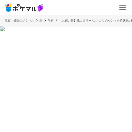
産直・通販のポケマル
肉
牛肉
【お買い得】低カロリー×こりこりのセンマイ特盛1kg