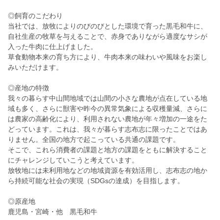
◎飼育のこだわり
当社では、放牧によりのびのびとした環境で育った黒毛和牛に、
自社生産の牧草を与えることで、赤身でありながら適度なサシが
入った牛肉に仕上げました。
草食動物本来の育ち方により、牛肉本来の味わいや風味をお楽し
みいただけます。
◎産地の特徴
我々の暮らす中山間地域では山間の小さな農地が点在している地
域も多く、さらに獣害や昨今の異常気象による収穫量減、さらに
は農家の高齢化により、利用されない農地が年々増加の一途をた
どっています。これは、我々が暮らす志布志に限ったことではあ
りません。全国の地方で起こっている共通の課題です。
そこで、これら消費者の課題と地方の課題をともに解決すること
にチャレンジしていこうと考えています。
放牧地には未利用地などの地域資源を有効活用し、志布志の地か
ら持続可能な社会の実現（SDGsの達成）を目指します。
◎原産地
鹿児島・宮崎・他 黒毛和牛