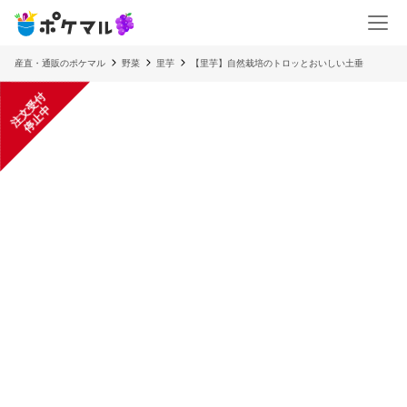
産直・通販のポケマル
野菜
里芋
【里芋】自然栽培のトロッとおいしい土垂
注
文
受
付
停
止
中