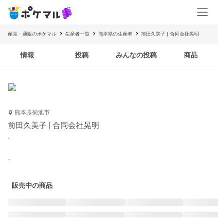
産直・通販のポケマル
生産者一覧
熊本県の生産者
前田久美子 | 合同会社晃明
情報
投稿
みんなの投稿
商品
熊本県菊池市
前田久美子 | 合同会社晃明
-
-
販売中の商品