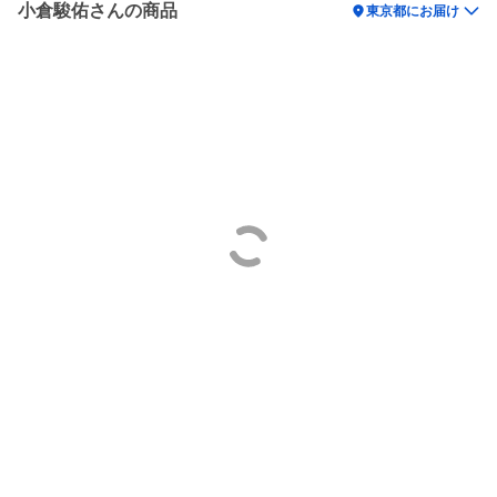
小倉駿佑さんの商品
location_on
東京都にお届け