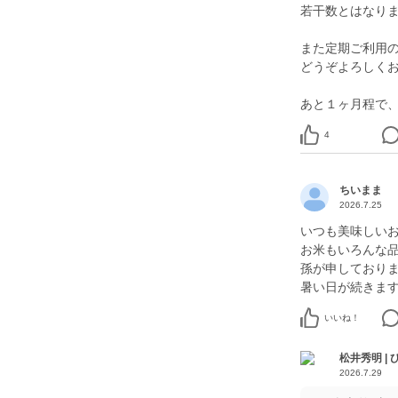
若干数とはなりま
また定期ご利用の
どうぞよろしく
4
ちいまま
2026.7.25
いつも美味しい
お米もいろんな
孫が申しており
暑い日が続きま
いいね！
松井秀明 |
2026.7.29