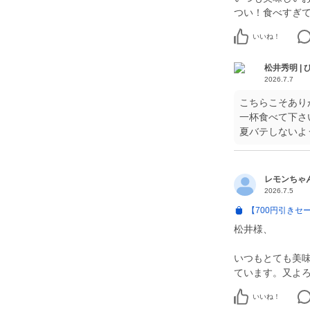
つい！食べすぎて
いいね！
松井秀明 |
2026.7.7
こちらこそあり
一杯食べて下さ
夏バテしないよ
レモンちゃ
2026.7.5
【700円引きセ
松井様、
いつもとても美
ています。又よ
いいね！