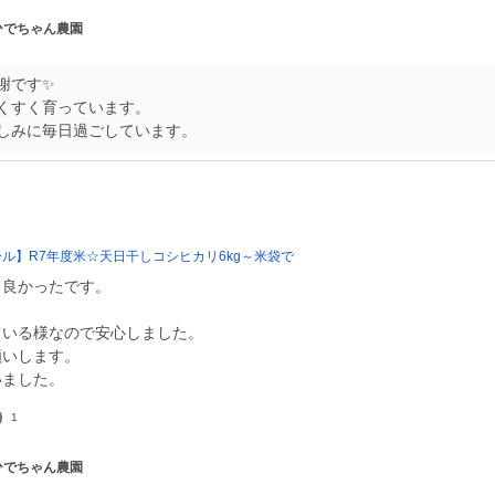
 ひでちゃん農園
謝です✨
くすく育っています。
しみに毎日過ごしています。
ール】R7年度米☆天日干しコシヒカリ6kg～米袋で
て良かったです。
ている様なので安心しました。
願いします。
いました。
1
 ひでちゃん農園