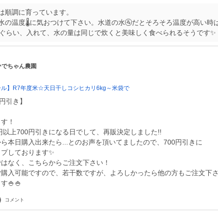
は順調に育っています。
水の温度🌡️に気おつけて下さい。水道の水🚰だとそろそろ温度が高い時
2個ぐらい、入れて、水の量は同じで炊くと美味しく食べられるそうです✨
 ひでちゃん農園
ール】R7年度米☆天日干しコシヒカリ6kg～米袋で
0円引き】
ます！
0円以上700円引きになる日でして、再販決定しました!!
ら本日購入出来たら...とのお声を頂いてましたので、700円引きに
ップしております✨
ではなく、こちらからご注文下さい！
ご購入可能ですので、若干数ですが、よろしかったら他の方もご注文下
コメント