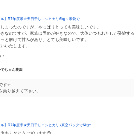
ール】R7年度米☆天日干しコシヒカリ6kg～米袋で
てしまったのですが、やっぱりとっても美味しいです。
好きなのですが、家族は固めが好きなので、大体いつもわたしが妥協す
わっと解けて甘みがあり、とても美味しいです。
願いいたします。
1
 ひでちゃん農園
です✨
を乗り越えて下さい。
ール】R7年度米★天日干しコシヒカリ⭐︎真空パックで6kg〜
米ありがとうございます😊