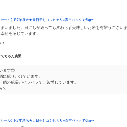
きセール】R7年度米★天日干しコシヒカリ⭐︎真空パックで6kg〜
しまいました。日にちが経っても変わらず美味しいお米を有難うござい
る幸せを感じています。
1
 ひでちゃん農園
います😊
稲に成りかけています。
、稲の成長がバラバラで、苦労しています。
みて
きセール】R7年度米★天日干しコシヒカリ⭐︎真空パックで6kg〜