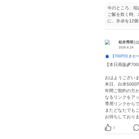
今のところ、稲
ご飯を炊く時、
に、氷🧊を1
松井秀明 |
2026.6.28
【700円引きセ
【本日再販🌾70
おはようござい
本日、白米500
年間ご契約の方か
なるリンクをア
専用リンクから
またどなたでも
1