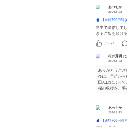
あべちか
2026.6.23
【送料700円引
途中で送信して
きるご飯を頂け
いいね！
松井秀明 |
2026.6.23
ありがとうござ
今は、早苗から
田んぼによって
稲の収穫を、夢
あべちか
2026.6.23
【送料700円引