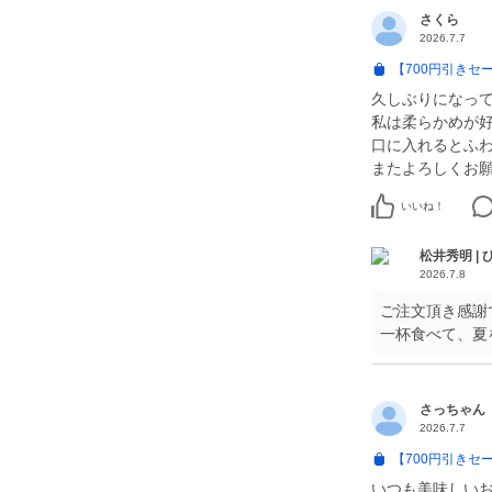
さくら
2026.7.7
【700円引きセ
久しぶりになっ
私は柔らかめが
口に入れるとふ
またよろしくお
いいね！
松井秀明 |
2026.7.8
ご注文頂き感謝
一杯食べて、夏
さっちゃん
2026.7.7
【700円引きセ
いつも美味しいお