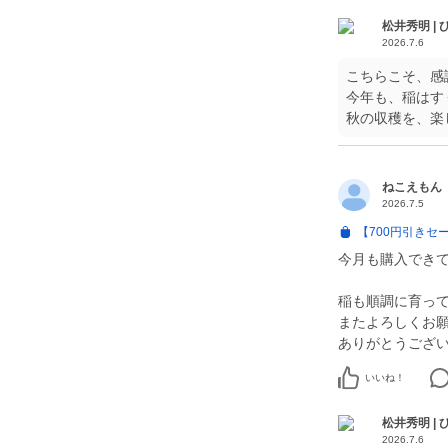
松井秀明 |
2026.7.6
こちらこそ、感
今年も、稲はす
秋の収穫を、楽
ねこえもん
2026.7.5
【700円引きセ
今月も購入でき
稲も順調に育っ
またよろしくお
ありがとうござ
いいね！
松井秀明 |
2026.7.6