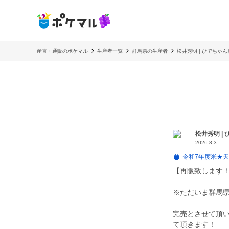
産直・通販のポケマル
生産者一覧
群馬県の生産者
松井秀明 | ひでちゃん
松井秀明 |
2026.8.3
令和7年度米★天
【再販致します！3
※ただいま群馬県
完売とさせて頂
て頂きます！