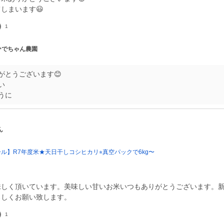
しまいます😃
1
 ひでちゃん農園
がとうございます😊
い
うに
ん
ール】R7年度米★天日干しコシヒカリ⭐︎真空パックで6kg〜
味しく頂いています。美味しい甘いお米いつもありがとうございます。
ろしくお願い致します。
1