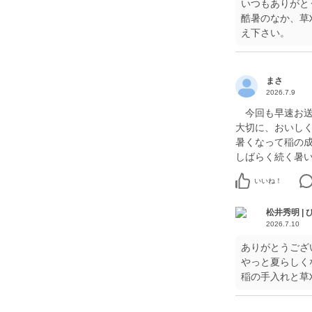
いつもありがと
酷暑のなか、草
え下さい。
まさ
2026.7.9
今回も早速お送
大切に、おいし
暑くなって稲の
しばらく続く暑
いいね！
松井秀明 |
2026.7.10
ありがとうござ
やっと夏らしく
稲の手入れと草