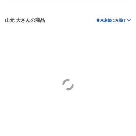
山元 大さんの商品
location_on
東京都にお届け