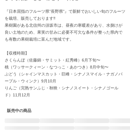
『日本屈指のフルーツ県"長野県"』で新鮮でおいしい旬のフルーツ
を栽培、販売しております‼︎

果樹園がある北信州の須坂市は、昼夜の寒暖差があり、水捌けが
良い土地のため、果実の甘みに必要不可欠な条件が整った県内で
も有数の果樹栽培に富んだ地域です。

【収穫時期】

さくらんぼ（佐藤錦・サミット・紅秀峰）6月下旬〜

桃（ワッサークィーン・なつっこ・あかつき）8月中旬〜

ぶどう（シャインマスカット・巨峰・シナノスマイル・ナガノパ
ープル・ウィンク）9月10月

りんご（完熟サンふじ・秋映・シナノスイート・シナノゴール
ド）11月12月
販売中の商品