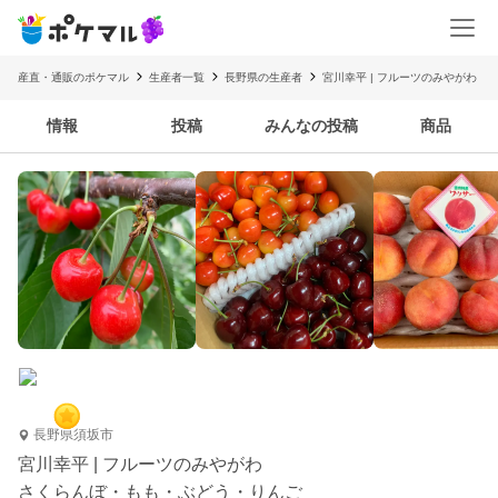
産直・通販のポケマル
生産者一覧
長野県の生産者
宮川幸平 | フルーツのみやがわ
情報
投稿
みんなの投稿
商品
長野県須坂市
宮川幸平 | フルーツのみやがわ
さくらんぼ・もも・ぶどう・りんご