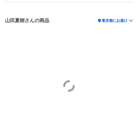
山田夏樹さんの商品
location_on
東京都にお届け