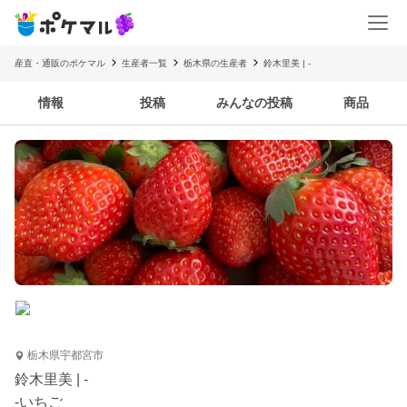
産直・通販のポケマル
生産者一覧
栃木県の生産者
鈴木里美 | -
情報
投稿
みんなの投稿
商品
栃木県宇都宮市
鈴木里美 | -
-いちご