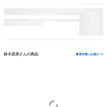
鈴木里美さんの商品
location_on
東京都にお届け