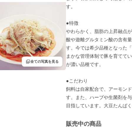
す。

●特徴

やわらかく、脂肪の上昇融点が
酸や遊離グルタミン酸の含有量
す。今では希少品種となった「
まかな管理体制で豚を育ててい
filter
全ての写真を見る
が濃い品種です。

●こだわり

飼料は自家配合で、アーモンド
す。また、ハーブや生菌剤を与
目指しています。大豆たんぱく
販売中の商品