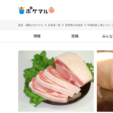
産直・通販のポケマル
生産者一覧
長野県の生産者
中塚双葉 | (有)ハヤ
情報
投稿
みんな