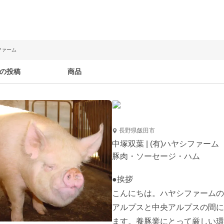
シファーム
の投稿
商品
長野県飯田市
中塚双葉 | (有)ハヤシファーム
豚肉・ソーセージ・ハム
●挨拶

こんにちは。ハヤシファームの
アルプスと中央アルプスの間に
ます。養豚業にとって厳しい環