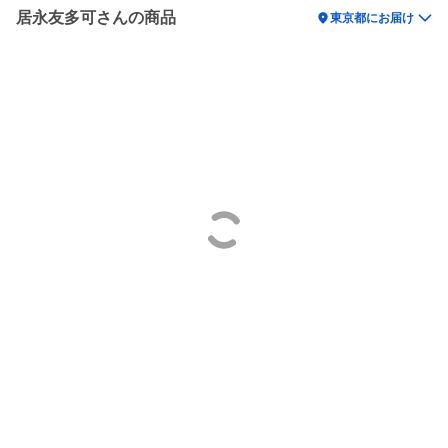
居永友多可さんの商品
location_on
東京都にお届け