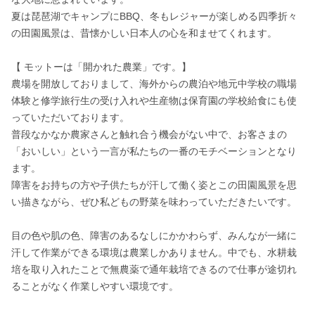
夏は琵琶湖でキャンプにBBQ、冬もレジャーが楽しめる四季折々
の田園風景は、昔懐かしい日本人の心を和ませてくれます。

【 モットーは「開かれた農業」です。】

農場を開放しておりまして、海外からの農泊や地元中学校の職場
体験と修学旅行生の受け入れや生産物は保育園の学校給食にも使
っていただいております。

普段なかなか農家さんと触れ合う機会がない中で、お客さまの
「おいしい」という一言が私たちの一番のモチベーションとなり
ます。

障害をお持ちの方や子供たちが汗して働く姿とこの田園風景を思
い描きながら、ぜひ私どもの野菜を味わっていただきたいです。

目の色や肌の色、障害のあるなしにかかわらず、みんなが一緒に
汗して作業ができる環境は農業しかありません。中でも、水耕栽
培を取り入れたことで無農薬で通年栽培できるので仕事が途切れ
ることがなく作業しやすい環境です。
