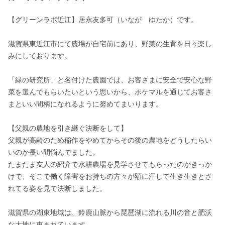
【グリーンラボ近江】居永友多可（いなが　ゆたか）です。

滋賀県東近江市にて農場が自宅前にあり、野菜の生育を日々楽し
みにしております。

「緑の研究所」と名付けた農園では、お客さまに安全で安心な野
菜を選んでもらいたいという思いから、ポケマルを通じてお客さ
まといい間柄になれるように努めてまいります。

【父親の農地を引き継ぐ決断をして】

父親が高齢のため稲作をやめてからその後の農地をどうしたらい
いのか長い間悩んでました。

たまたま友人の紹介で水耕農場を見学させてもらったのがきっか
けで、そこで働く障害をお持ちの方々が額に汗して生き生きとさ
れてる姿を見て決断しました。

滋賀県の湖東地域は、鈴鹿山脈から琵琶湖に流れる川の音と肥沃
な大地に恵まれています。
