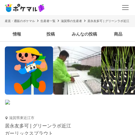
産直・通販のポケマル
生産者一覧
滋賀県の生産者
居永友多可 | グリーンラボ近江
情報
投稿
みんなの投稿
商品
滋賀県東近江市
居永友多可 | グリーンラボ近江
ガーリックスプラウト