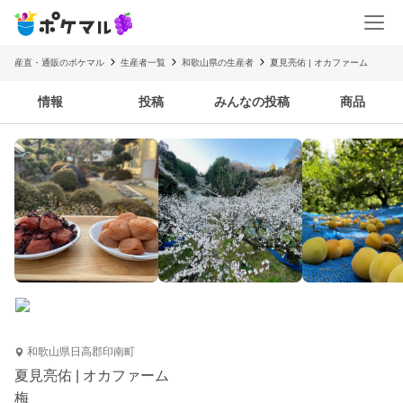
産直・通販のポケマル
生産者一覧
和歌山県の生産者
夏見亮佑 | オカファーム
情報
投稿
みんなの投稿
商品
和歌山県日高郡印南町
夏見亮佑 | オカファーム
梅