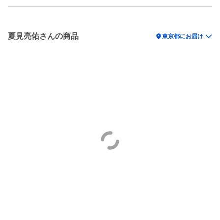
夏見亮佑さんの商品
location_on
東京都にお届け