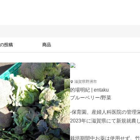
の投稿
商品
滋賀県野洲市
的場明紀 | entaku
ブルーベリー/野菜
-保育園、産婦人科医院の管理栄
2023年に滋賀県にて新規就農し
栽培期間中お薬は使用せず、竹