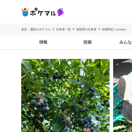
産直・通販のポケマル
生産者一覧
滋賀県の生産者
的場明紀 | entaku
情報
投稿
みんな