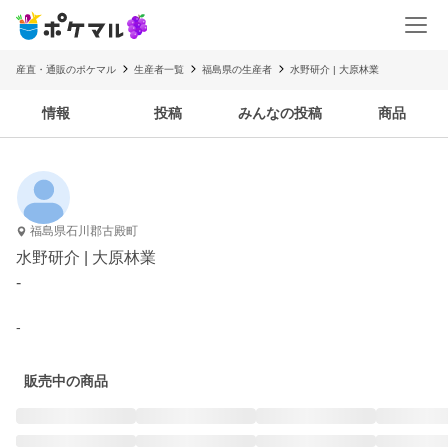
産直・通販のポケマル
生産者一覧
福島県の生産者
水野研介 | 大原林業
情報
投稿
みんなの投稿
商品
福島県石川郡古殿町
水野研介 | 大原林業
-
-
販売中の商品