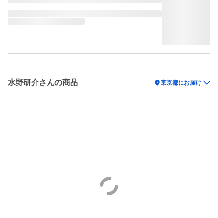
水野研介さんの商品
location_on
東京都にお届け