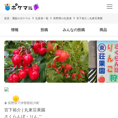
産直・通販のポケマル
生産者一覧
長野県の生産者
宮下裕介 | 丸東荘果園
情報
投稿
みんなの投稿
商品
長野県下伊那郡松川町
宮下裕介 | 丸東荘果園
さくらんぼ・りんご