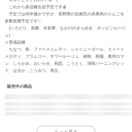
　これから多品種出品予定です🍎

　予定では何年後かですが、長野県の吉家氏の赤果肉のりんごを
多数収穫予定です✨

　(いろどり、炎舞、冬彩華、なかののきらめき、ポッピンルージ
ュ)

☆育成品種

　ちなつ、祭、ファーストレディ、シャイニーガール、スイート
メロディ、ブラムリー、サワールージュ、錦秋、秋陽、奥州ロマ
ン、しらかみ、おいらせ、初恋、こうとく、深味バーニングレッ
ド、はるか、こうみつ、美丘、
販売中の商品
もっと見る