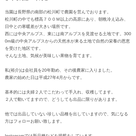
当園は長野県の南部の松川町で農園を営んでおります。

松川町の中でも標高７００Ｍ以上の高原にあり、朝晩冷え込み、
日中との寒暖差が大きい場所です。

西には中央アルプス、東には南アルプスを見渡せる土地です。300
0m級の中央アルプスからの天然水が来る土地で自然の栄養の恩恵
を受けた地区です。

そんな土地、気候が美味しい果物を育てます。

私(裕介)は会社員を20年勤め、その後農家に入りました。

農家の始めた日は平成27年4月からです。

基本的には夫婦２人でこだわって手入れ、収穫してます。

２人で動いてますので、どうしても出品に限りがあります。

他では出品していない珍しい品種を出していますので、気になる
方はフォローお願い致します。

Instagramでは新品種などを掲載をしています。
