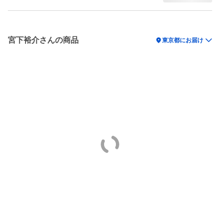
宮下裕介さんの商品
location_on
東京都にお届け