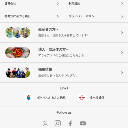
運営会社
利用規約
特商法に基づく表記
プライバシーポリシー
生産者の方へ
農家さん・漁師さんを募集しています!
法人・自治体の方へ
アライアンスのご相談はこちらから
採用情報
生産者と食べる人をつなぎたい
Links
ポケマルふるさと納税
食べる通信
Follow us