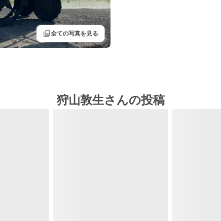
filter
全ての写真を見る
狩山敦生さんの投稿