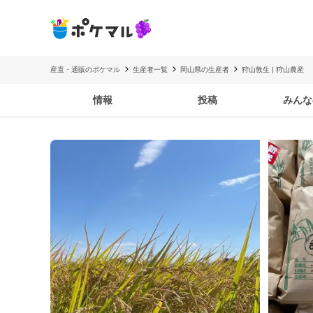
産直・通販のポケマル
生産者一覧
岡山県の生産者
狩山敦生 | 狩山農産
情報
投稿
みんな