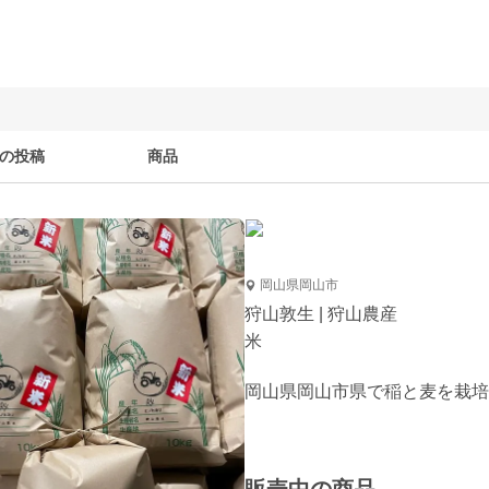
の投稿
商品
岡山県岡山市
狩山敦生 | 狩山農産
米
岡山県岡山市県で稲と麦を栽培