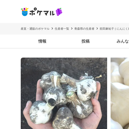
産直・通販のポケマル
生産者一覧
青森県の生産者
前田麻祐子 | にんに
情報
投稿
みんな