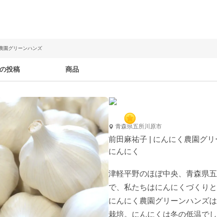
く農園グリーンハンズ
の投稿
商品
青森県五所川原市
前田麻祐子 | にんにく農園グ
にんにく
津軽平野のほぼ中央、青森県五
で、私たちはにんにくづくりと
にんにく農園グリーンハンズは
栽培。にんにくは冬の低温でし