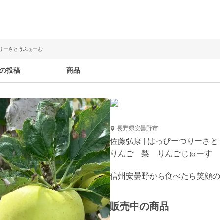
つりーさとうふぁーむ
の投稿
商品
長野県安曇野市
佐藤弘康 | はっぴーつりーさ
りんご 梨 りんごじゅーす 
信州安曇野から食べたら笑顔の
販売中の商品