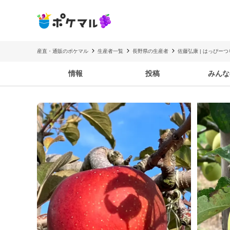
産直・通販のポケマル
生産者一覧
長野県の生産者
佐藤弘康 | はっぴー
情報
投稿
みんな