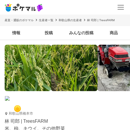
産直・通販のポケマル
生産者一覧
和歌山県の生産者
林 司郎 | TreesFARM
情報
投稿
みんなの投稿
商品
和歌山県橋本市
林 司郎 | TreesFARM
米、柿、キウイ、その他野菜