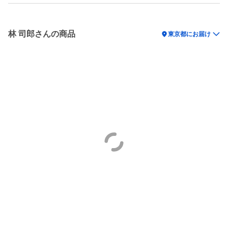
林 司郎さんの商品
location_on
東京都にお届け