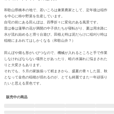
和歌山県橋本の地で、若いころは兼業農家として、定年後は稲作
を中心に柿や野菜を生産しています。

自宅の前にある田んぼは、四季折々に変化のある風景です。

昔は春は蓮華の花が満開の中子供たちが寝転がり、夏は用水路に
水が流れ始めると滑り台遊び。田植え時は泥だらけに稲刈り時は
稲穂にまみれてはしかくなる（和歌山弁？）

田んぼや畑も形がいびつなので、機械が入れるところと手で作業
しなければならない場所とがあったり、畦の水漏れに悩まされた
りと大変さもあります。

それでも、５月の家族揃って籾まきから、盛夏の青々した苗、秋
となって金色の稲穂が揺れるのが、とても綺麗でまた一年頑張り
たいと思える景色です。
販売中の商品