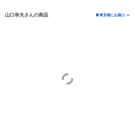
山口幸夫さんの商品
location_on
東京都にお届け