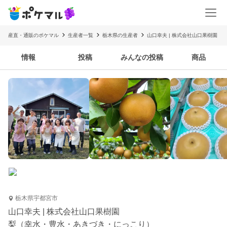
産直・通販のポケマル
生産者一覧
栃木県の生産者
山口幸夫 | 株式会社山口果樹園
情報
投稿
みんなの投稿
商品
栃木県宇都宮市
山口幸夫 | 株式会社山口果樹園
梨（幸水・豊水・あきづき・にっこり）