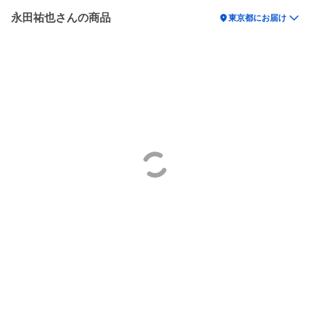
永田祐也さんの商品
location_on
東京都にお届け