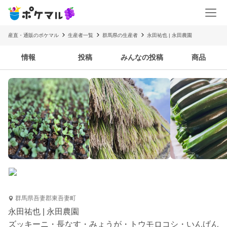
産直・通販のポケマル
生産者一覧
群馬県の生産者
永田祐也 | 永田農園
情報
投稿
みんなの投稿
商品
群馬県吾妻郡東吾妻町
永田祐也 | 永田農園
ズッキーニ・長なす・みょうが・トウモロコシ・いんげん