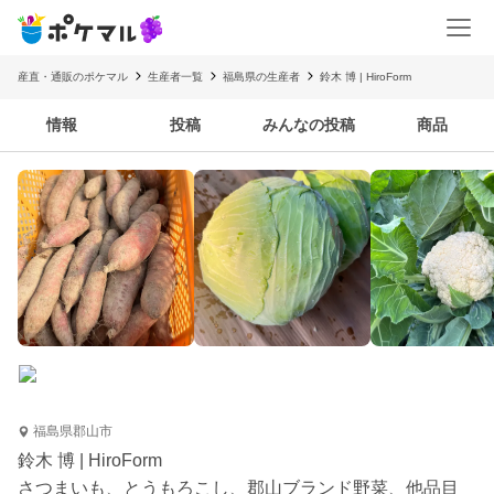
産直・通販のポケマル
生産者一覧
福島県の生産者
鈴木 博 | HiroForm
情報
投稿
みんなの投稿
商品
福島県郡山市
鈴木 博 | HiroForm
さつまいも、とうもろこし、郡山ブランド野菜、他品目