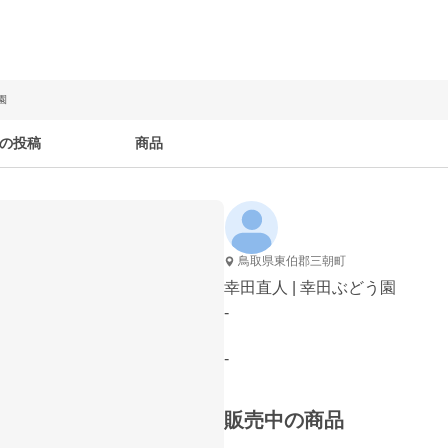
園
の投稿
商品
鳥取県東伯郡三朝町
幸田直人 | 幸田ぶどう園
-
-
販売中の商品