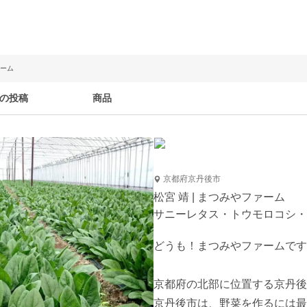
ァーム
の投稿
商品
京都府京丹後市
松宮 靖 | まつみやファーム
サニーレタス・トウモロコシ・
どうも！まつみやファームです
京都府の北部に位置する京丹後
京丹後市は、野菜を作るには最