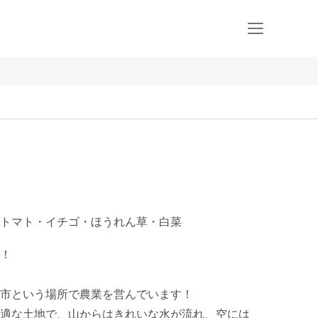
トマト・イチゴ・ほうれん草・白菜
！

市という場所で農業を営んでいます！

適な土地で、山からはきれいな水が流れ、空には