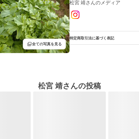
松宮 靖さんのメディア
特定商取引法に基づく表記
filter
全ての写真を見る
松宮 靖さんの投稿