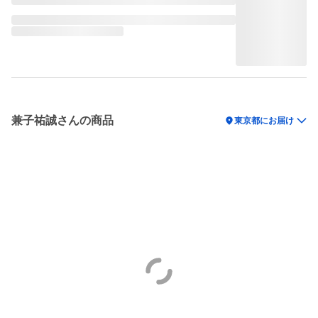
兼子祐誠さんの商品
location_on
東京都にお届け