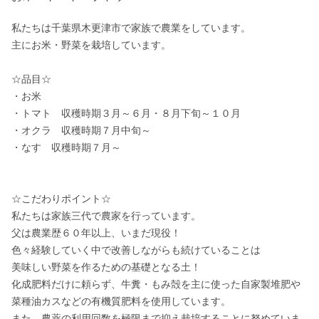
私たちは千葉県木更津市で家族で農業をしています。

主にお米・野菜を栽培しています。

☆品目☆

・お米　　

・トマト　収穫時期３月～６月・８月下旬～１０月

・オクラ　収穫時期７月中旬～

・なす　収穫時期７月～

☆こだわりポイント☆

私たちは家族三代で農家を行っています。

父は農業歴６０年以上、いまだ現役！

色々経験していく中で改善しながらも続けていることは

美味しい野菜を作るための基礎となる土！

化成肥料だけに頼らず、牛糞・もみ殻を主に使った自家製堆肥や
菜種油カスなどの有機質肥料を使用しています。

また、農薬の利用回数を極限まで抑え栽培することに努めていま