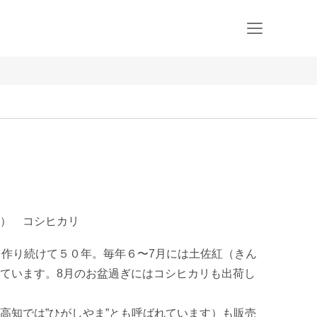
） コシヒカリ
を作り続けて５０年。毎年６〜7月には土佐紅（きん
ています。8月のお盆過ぎにはコシヒカリも出荷し
高知では”ひがしやま”とも呼ばれています）も販売