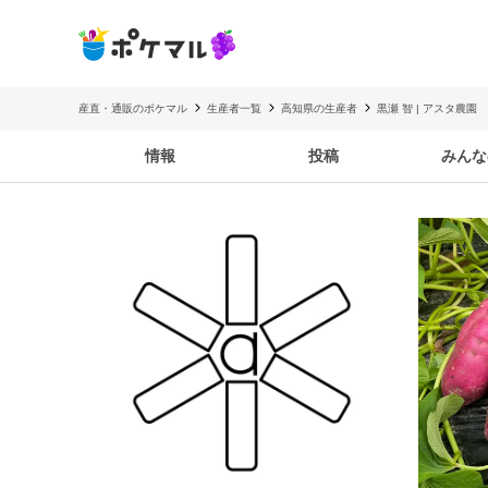
産直・通販のポケマル
生産者一覧
高知県の生産者
黒瀬 智 | アスタ農園
情報
投稿
みんな