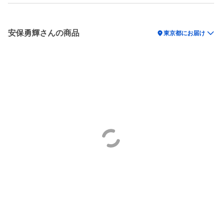
安保勇輝さんの商品
location_on
東京都にお届け